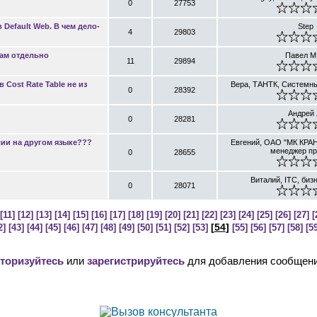
0
27753
 Default Web. В чем дело-
Step
4
29803
там отдельно
Павел М
11
29894
 Cost Rate Table не из
Вера, ТАНТК, Системн
0
28392
Андрей 
0
28281
сии на другом языке???
Евгений, ОАО "МК КРАН
менеджер пр
0
28655
Виталий, ITC, биз
0
28071
[11]
[12]
[13]
[14]
[15]
[16]
[17]
[18]
[19]
[20]
[21]
[22]
[23]
[24]
[25]
[26]
[27]
[
[
54
]
2]
[43]
[44]
[45]
[46]
[47]
[48]
[49]
[50]
[51]
[52]
[53]
[55]
[56]
[57]
[58]
[59
торизуйтесь
или
зарегистрируйтесь
для добавления сообщени