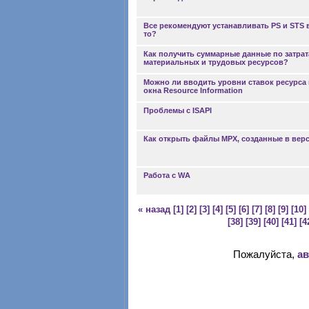
Все рекомендуют устанавливать PS и STS в
то?
Как получить суммарные данные по затра
материальных и трудовых ресурсов?
Можно ли вводить уровни ставок ресурса в
окна Resource Information
Проблемы с ISAPI
Как открыть файлы MPX, созданные в вер
Работа с WА
« назад
[1]
[2]
[3]
[4]
[5]
[6]
[7]
[8]
[9]
[10]
[38]
[39]
[40]
[41]
[4
Пожалуйста,
ав