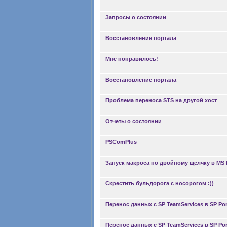
Запросы о состоянии
Восстановление портала
Мне понравилось!
Восстановление портала
Проблема переноса STS на другой хост
Отчеты о состоянии
PSComPlus
Запуск макроса по двойному щелчку в MS Pr
Скрестить бульдорога с носорогом :))
Перенос данных с SP TeamServices в SP Port
Перенос данных с SP TeamServices в SP Port