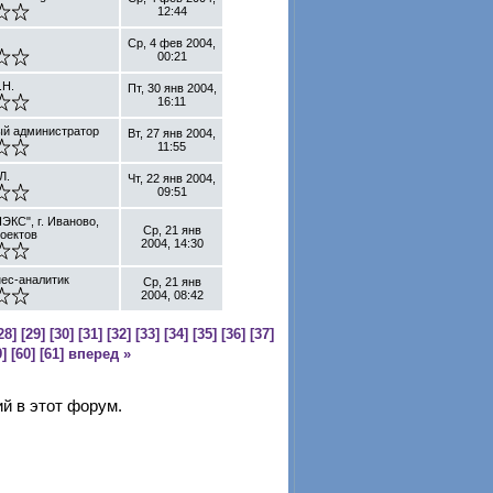
12:44
Ср, 4 фев 2004,
00:21
.Н.
Пт, 30 янв 2004,
16:11
ый администратор
Вт, 27 янв 2004,
11:55
Л.
Чт, 22 янв 2004,
09:51
ЭКС", г. Иваново,
Ср, 21 янв
оектов
2004, 14:30
нес-аналитик
Ср, 21 янв
2004, 08:42
28]
[29]
[30]
[31]
[32]
[33]
[34]
[35]
[36]
[37]
]
[60]
[61]
вперед »
й в этот форум.