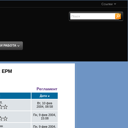
Ссылки
 И РАБОТА
t EPM
Регламент
р
Дата
Л.
Вт, 10 фев
2004, 08:58
Пн, 9 фев 2004,
15:08
ин
Пн, 9 фев 2004,