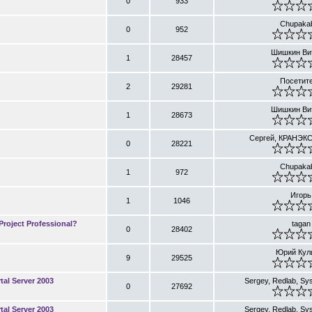
0
933
Chupaka
0
952
Шишкин Ви
1
28457
Посетит
2
29281
Шишкин Ви
1
28673
Сергей, КРАНЭКС
0
28221
Chupaka
1
972
Игорь
1
1046
oject Professional?
tagan
0
28402
Юрий Кул
9
29525
al Server 2003
Sergey, Redlab, Sy
0
27692
al Server 2003
Sergey, Redlab, Sy