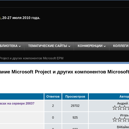
е
, 20-27 июля 2010 года.
БЛИОТЕКА
ТЕМАТИЧЕСКИЕ САЙТЫ
КОНФЕРЕНЦИИ
КОЛЛЕГИ
Project и других компонентов Microsoft EPM
ание Microsoft Project и других компонентов Microsof
Ответов
Просмотров
Авто
сах на сервере 2003?
Андрей 
2
29702
Игорь
0
925
ВАКайм