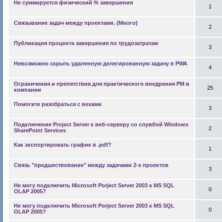
Не суммируется физический % завершения
1
Связывание задач между проектами. (Много)
2
Публикация процента завершения по трудозатратам
3
Невозможно скрыть удаленную делегированную задачу в PWA
4
Ограничения и препятствия для практического внедрения РМ в
25
компании
Помогите разобраться с вехами
3
Подключение Project Server к веб-серверу со службой Windows
2
SharePoint Services
Как экспортировать график в .pdf?
1
Связь "предшествование" между задачами 2-х проектов
3
Не могу подключить Microsoft Porject Server 2003 к MS SQL
0
OLAP 2005?
Не могу подключить Microsoft Porject Server 2003 к MS SQL
0
OLAP 2005?