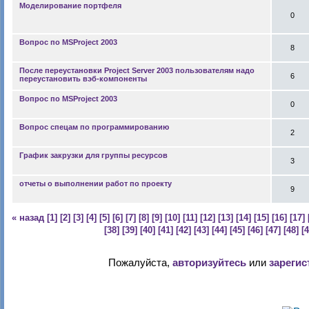
Моделирование портфеля
0
Вопрос по MSProject 2003
8
После переустановки Project Server 2003 пользователям надо
6
переустановить вэб-компоненты
Вопрос по MSProject 2003
0
Вопрос спецам по программированию
2
График закрузки для группы ресурсов
3
отчеты о выполнении работ по проекту
9
« назад
[1]
[2]
[3]
[4]
[5]
[6]
[7]
[8]
[9]
[10]
[11]
[12]
[13]
[14]
[15]
[16]
[17]
[38]
[39]
[40]
[41]
[42]
[43]
[44]
[45]
[46]
[47]
[48]
[
Пожалуйста,
авторизуйтесь
или
зарегис