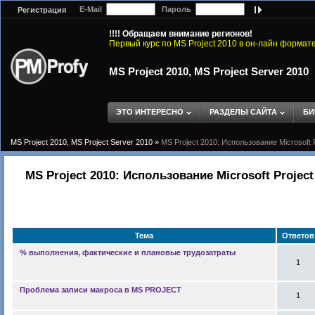
E-Mail
Пароль
Регистрация
!!!! Обращаем внимание регионов!
Первый курс по MS Project 2010 в он-лайн формат
MS Project 2010, MS Project Server 2010
ЭТО ИНТЕРЕСНО
РАЗДЕЛЫ САЙТА
БИ
MS Project 2010, MS Project Server 2010
»
MS Project 2010: Использование Microsoft 
MS Project 2010: Использование Microsoft Projec
Тема
Ответов
% выполнения, фактические и плановые трудозатраты
1
Проблема записи макроса в MS PROJECT
1