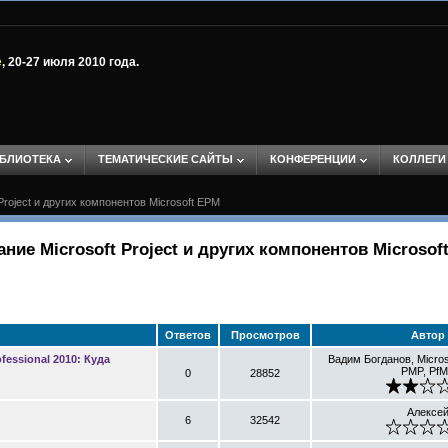
е
, 20-27 июля 2010 года.
БЛИОТЕКА
ТЕМАТИЧЕСКИЕ САЙТЫ
КОНФЕРЕНЦИИ
КОЛЛЕГИ
Project и других компонентов Microsoft EPM
ание Microsoft Project и других компонентов Microsof
Ответов
Просмотров
Автор
ofessional 2010: Куда
Вадим Богданов, Micros
PMP, Pf
0
28852
Алексе
6
32542