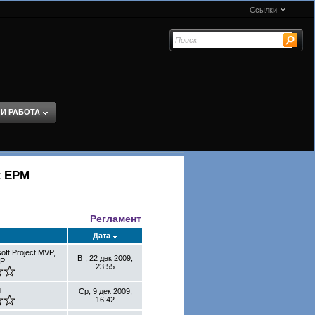
Ссылки
 И РАБОТА
t EPM
Регламент
Дата
oft Project MVP,
Вт, 22 дек 2009,
MP
23:55
й
Ср, 9 дек 2009,
16:42