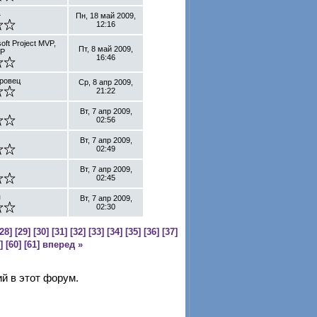
4
Пн, 18 май 2009,
12:16
oft Project MVP,
Пт, 8 май 2009,
MP
16:46
ровец
Ср, 8 апр 2009,
21:22
Вт, 7 апр 2009,
02:56
Вт, 7 апр 2009,
02:49
Вт, 7 апр 2009,
02:45
я
Вт, 7 апр 2009,
02:30
28]
[29]
[30]
[31]
[32]
[33]
[34]
[35]
[36]
[37]
]
[60]
[61]
вперед »
й в этот форум.