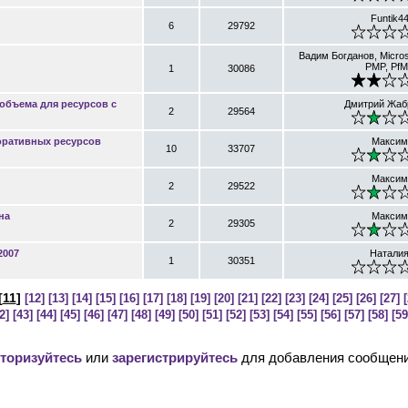
Funtik4
6
29792
Вадим Богданов, Micros
PMP, Pf
1
30086
объема для ресурсов с
Дмитрий Жаб
2
29564
оративных ресурсов
Максим
10
33707
Максим
2
29522
на
Максим
2
29305
2007
Натали
1
30351
[
11
]
[12]
[13]
[14]
[15]
[16]
[17]
[18]
[19]
[20]
[21]
[22]
[23]
[24]
[25]
[26]
[27]
[
2]
[43]
[44]
[45]
[46]
[47]
[48]
[49]
[50]
[51]
[52]
[53]
[54]
[55]
[56]
[57]
[58]
[59
торизуйтесь
или
зарегистрируйтесь
для добавления сообщени