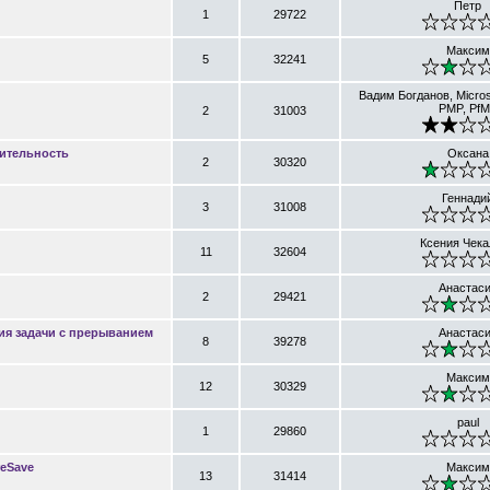
Петр
1
29722
Максим
5
32241
Вадим Богданов, Micros
PMP, Pf
2
31003
лительность
Оксана
2
30320
Геннади
3
31008
Ксения Чека
11
32604
Анастас
2
29421
ия задачи с прерыванием
Анастас
8
39278
Максим
12
30329
paul
1
29860
reSave
Максим
13
31414