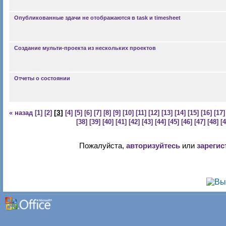
Опубликованные здачи не отображаются в task и timesheet
Создание мульти-проекта из нескольких проектов
Отчеты о состоянии
[
3
]
« назад
[1]
[2]
[4]
[5]
[6]
[7]
[8]
[9]
[10]
[11]
[12]
[13]
[14]
[15]
[16]
[17]
[38]
[39]
[40]
[41]
[42]
[43]
[44]
[45]
[46]
[47]
[48]
[
Пожалуйста,
авторизуйтесь
или
зарегис