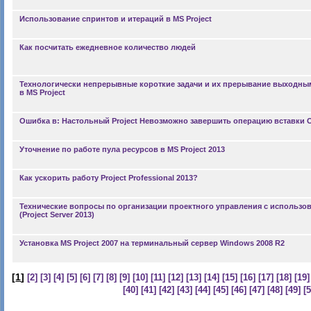
Использование спринтов и итераций в MS Project
Как посчитать ежедневное количество людей
Технологически непрерывные короткие задачи и их прерывание выходн
в MS Project
Ошибка в: Настольный Project Невозможно завершить операцию вставки 
Уточнение по работе пула ресурсов в MS Project 2013
Как ускорить работу Project Professional 2013?
Технические вопросы по организации проектного управления с использова
(Project Server 2013)
Установка MS Project 2007 на терминальный сервер Windows 2008 R2
[
1
]
[2]
[3]
[4]
[5]
[6]
[7]
[8]
[9]
[10]
[11]
[12]
[13]
[14]
[15]
[16]
[17]
[18]
[19]
[40]
[41]
[42]
[43]
[44]
[45]
[46]
[47]
[48]
[49]
[