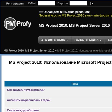
E-Mail
Пароль
Регистрация
!!!! Обращаем внимание регионов!
Первый курс по MS Project 2010 в он-лайн формат
MS Project 2010, MS Project Server 2010
ЭТО ИНТЕРЕСНО
РАЗДЕЛЫ САЙТА
БИ
MS Project 2010, MS Project Server 2010
»
MS Project 2010: Использование Microsoft 
MS Project 2010: Использование Microsoft Projec
Тема
Как сделать трудозатраты?
Алгоритм выравнивания задач
Связи между работами