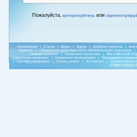
Пожалуйста,
или
авторизуйтесь
зарегистриру
Начинающие
|
Статьи
|
Видео
|
Файлы
|
Шаблоны проектов
|
Книг
проекта»
|
«Управление проектами 2010 с минимальными затратами»
|
сложные проекты»
|
Управление проектами
|
Все о Microsoft Pro
управлению проектами
|
Управление программами
|
Календарное планиро
|
Система управления
|
Скачать project
|
Аутсорсинг
|
Стратегическое 
Project скачать 