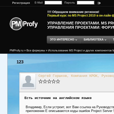
E-Mail
Пароль
Регистрация
!!!! Обращаем внимание регионов!
Первый курс по MS Project 2010 в он-лайн
УПРАВЛЕНИЕ ПРОЕКТАМИ. MS P
УПРАВЛЕНИЯ ПРОЕКТАМИ: ФОРУ
ЭТО ИНТЕРЕСНО
БИБЛИОТЕКА
PMProfy.ru
»
Все формумы
»
Использование MS Project и других компонентов M
123
Сергей Горшков, Компания КРОК, Руково
Есть источник на английском языке
Владимир, Если устроит, вот Вам ссылка на Руководство
приложении Е описываются коды ошибок Project Server S