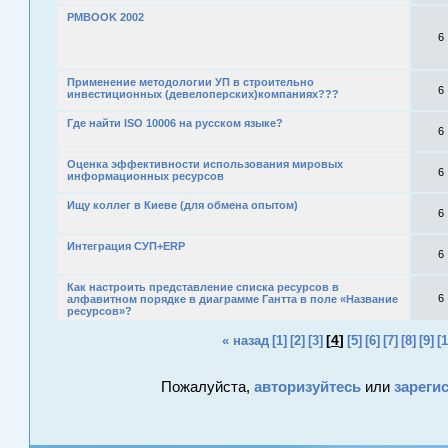
PMBOOK 2002
6
Применение методологии УП в строительно
6
инвестиционных (девелоперских)компаниях???
Где найти ISO 10006 на русском языке?
6
Оценка эффективности использования мировых
6
информационных ресурсов
Ищу коллег в Киеве (для обмена опытом)
6
Интеграция СУП+ERP
6
Как настроить представление списка ресурсов в
6
алфавитном порядке в диаграмме Гантта в поле «Название
ресурсов»?
[
4
]
« назад
[1]
[2]
[3]
[5]
[6]
[7]
[8]
[9]
[1
Пожалуйста,
авторизуйтесь
или
зареги