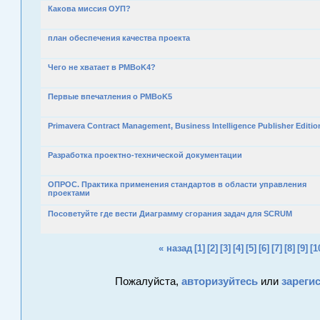
Какова миссия ОУП?
план обеспечения качества проекта
Чего не хватает в PMBoK4?
Первые впечатления о PMBoK5
Primavera Contract Management, Business Intelligence Publisher Editio
Разработка проектно-технической документации
ОПРОС. Практика применения стандартов в области управления
проектами
Посоветуйте где вести Диаграмму сгорания задач для SCRUM
« назад
[1]
[2]
[3]
[4]
[5]
[6]
[7]
[8]
[9]
[1
Пожалуйста,
авторизуйтесь
или
зареги