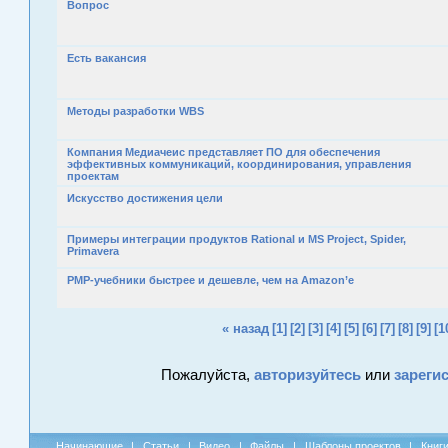
Вопрос
Есть вакансия
Методы разработки WBS
Компания Медиачеис представляет ПО для обеспечения
эффективных коммуникаций, координирования, управления
проектам
Искусство достижения цели
Примеры интеграции продуктов Rational и MS Project, Spider,
Primavera
PMP-учебники быстрее и дешевле, чем на Amazon’е
« назад
[1]
[2]
[3]
[4]
[5]
[6]
[7]
[8]
[9]
[1
Пожалуйста,
авторизуйтесь
или
зареги
Начинающие
|
Статьи
|
Видео
|
Файлы
|
Шаблоны проектов
|
Книг