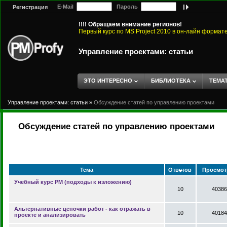
E-Mail
Пароль
Регистрация
!!!! Обращаем внимание регионов!
Первый курс по MS Project 2010 в он-лайн формат
Управление проектами: статьи
ЭТО ИНТЕРЕСНО
БИБЛИОТЕКА
ТЕМА
Управление проектами: статьи
»
Обсуждение статей по управлению проектами
Обсуждение статей по управлению проектами
Тема
Ответов
Просмот
Учебный курс PM (подходы к изложению)
10
40386
Альтернативные цепочки работ - как отражать в
10
40184
проекте и анализировать