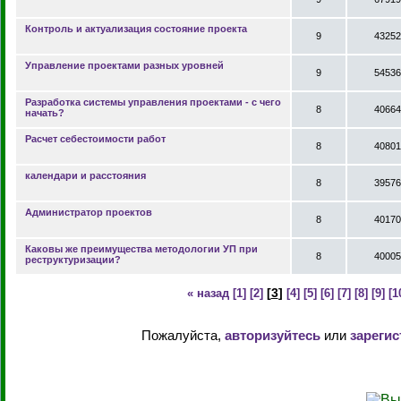
Контроль и актуализация состояние проекта
9
43252
Управление проектами разных уровней
9
54536
Разработка системы управления проектами - с чего
8
40664
начать?
Расчет себестоимости работ
8
40801
календари и расстояния
8
39576
Администратор проектов
8
40170
Каковы же преимущества методологии УП при
8
40005
реструктуризации?
[
3
]
« назад
[1]
[2]
[4]
[5]
[6]
[7]
[8]
[9]
[1
Пожалуйста,
авторизуйтесь
или
зарегис