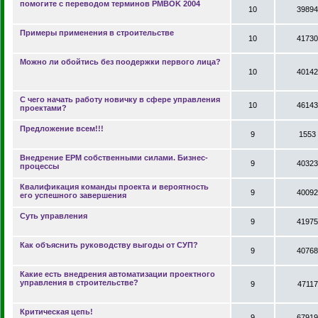
помогите с переводом терминов PMBOK 2004
10
39894
Примеры применения в строительстве
10
41730
Можно ли обойтись без поодержки первого лица?
10
40142
С чего начать работу новичку в сфере управления
10
46143
проектами?
Предложение всем!!!
9
1553
Внедрение EPM собственными силами. Бизнес-
9
40323
процессы
Квалификация команды проекта и вероятность
9
40092
его успешного завершения
Суть управления
9
41975
Как объяснить руководству выгоды от СУП?
9
40768
Какие есть внедрения автоматизации проектного
управления в строительстве?
9
47117
Критическая цепь!
9
67919