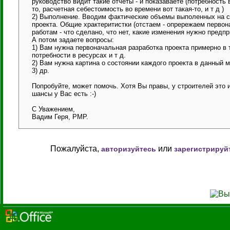
руководство видит такие отчеты - и показаваете (потребность
то, расчетная себестоимость во времени вот такая-то, и т д )
2) Выполнение. Вводим фактические объемы выполенных на с
проекта. Общие храктеритистки (отстаем - опрережаем первон
работам - что сделано, что нет, какие изменения нужно предп
А потом задаете вопросы:
1) Вам нужна первоначальная разработка проекта примерно в
потребности в ресурсах и т д.
2) Вам нужна картина о состоянии каждого проекта в данный 
3) др.
Попробуйте, может помочь. Хотя Вы правы, у строителей это и
шансы у Вас есть :-)
С Уважением,
Вадим Геря, РМР.
Пожалуйста,
или
авторизуйтесь
зарегистрируй