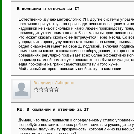
В компании я отвечаю за IT
Естественно изучаю методологию УП, другие системы управле
постоянно присутствую на производственных совещаниях и по
кадровики не знают сколько и каких людей производству по
происходит утром прямо на автобазе, машины простаивают на 
кто может сказать сколько ее потребуется через месяц. Со вс
упорядочить процедуру заказа материалов на месяц, привела 
отдел снабжения имеет на себе 11 подписей, включая подпись
применяется какое то эксклюзивное оборудование, то про нег
совещаниях регулярно призывает всех более эффективно испо
например на моей памяти уже несколько раз были ситуации, к
едва проходим на грани себестоимости или того хуже.
Мой личный интерес - повысить свой статус в компании.
Владимир Либерзон
RE: В компании я отвечаю за IT
Думаю, что люди привыкли к определенному стилю управлени
Попробуйте поставить вопрос ребром - хочет ли руководство 
проблемы, получить ту прозрачность, которая лично им необхо
проект до тендера, а не после?