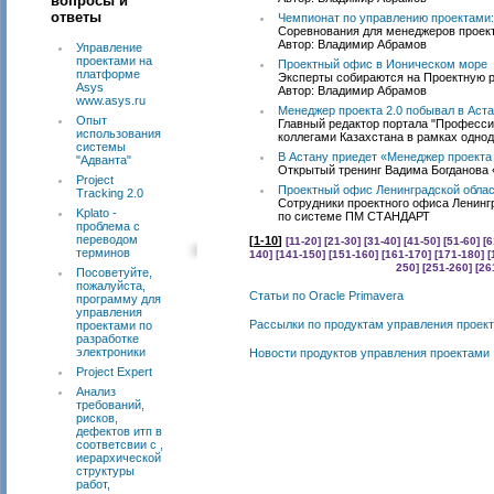
вопросы и
ответы
Чемпионат по управлению проектами:
Соревнования для менеджеров проект
Автор: Владимир Абрамов
Управление
проектами на
Проектный офис в Ионическом море
платформе
Эксперты собираются на Проектную р
Asys
Автор: Владимир Абрамов
www.asys.ru
Менеджер проекта 2.0 побывал в Аст
Опыт
Главный редактор портала "Професси
использования
коллегами Казахстана в рамках однод
системы
В Астану приедет «Менеджер проекта 
"Адванта"
Открытый тренинг Вадима Богданова «
Project
Проектный офис Ленинградской облас
Tracking 2.0
Сотрудники проектного офиса Ленинг
Kplato -
по системе ПМ СТАНДАРТ
проблема с
переводом
[
1-10
]
[11-20]
[21-30]
[31-40]
[41-50]
[51-60]
[6
терминов
140]
[141-150]
[151-160]
[161-170]
[171-180]
[
250]
[251-260]
[26
Посоветуйте,
пожалуйста,
Статьи по Oracle Primavera
программу для
управления
Рассылки по продуктам управления проек
проектами по
разработке
электроники
Новости продуктов управления проектами
Project Expert
Анализ
требований,
рисков,
дефектов итп в
соответсвии с ,
иерархической
структуры
работ,