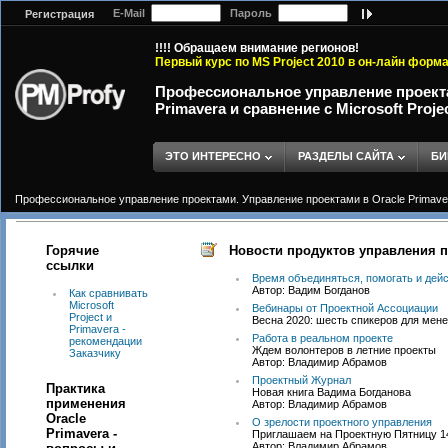
E-Mail
Пароль
Регистрация
!!!! Обращаем внимание регионов!
Первый курс по MS Project 2010 в он-лайн форм
Профессиональное управление проекта
Primavera и сравнение с Microsoft Proje
ЭТО ИНТЕРЕСНО
РАЗДЕЛЫ САЙТА
БИ
Профессиональное управление проектами. Управление проектами в Oracle Primavera 
Горячие
Новости продуктов управления 
ссылки
Время объединяться, помогать и дей
Автор: Вадим Богданов
Как сравнивать
Microsoft
Вебинары от Проектной Ассоциации
Project и
Весна 2020: шесть спикеров для мен
Primavera -
Работа в реальном проекте
рекомендации
Ждем волонтеров в летние проекты
Заказчику
Автор: Владимир Абрамов
Проектный Журнал
Практика
Новая книга Вадима Богданова
применения
Автор: Владимир Абрамов
Oracle
О зрелости проектного управления
Primavera -
Приглашаем на Проектную Пятницу 14
Автор: Владимир Абрамов