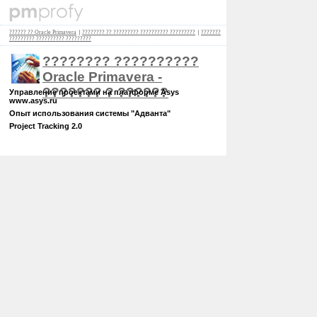
?????? ?? Oracle Primavera
|
???????? ?? ????????? ?????????? ?????????
|
???????
????????? ?????????? ?????????
???????? ??????????
Oracle Primavera -
??????? ? ??????
Управление проектами на платформе Asys
www.asys.ru
Опыт использования системы "Адванта"
Project Tracking 2.0