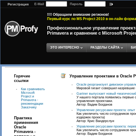
E-Mail
Пароль
Регистрация
!!!! Обращаем внимание регионов!
Первый курс по MS Project 2010 в он-лайн форм
Профессиональное управление проекта
Primavera и сравнение с Microsoft Proje
ЭТО ИНТЕРЕСНО
РАЗДЕЛЫ САЙТА
БИ
Горячие
Управление проектами в Oracle P
ссылки
Oracle реорганизует дивизион управл
Мировой гигант совершил назревшие
Как сравнивать
Microsoft
Gartner выпускает новый «магически
Project и
У нашего портала появились первые с
Primavera -
управления проектами.
рекомендации
Автор: Вадим Богданов
Заказчику
Управление ресурсами проекта: опыт
Как увеличить число сотрудников про
издержек проекта)
Практика
Автор: Крис Вандерслуи
применения
Управление ресурсами проекта: пере
Oracle
Как увеличить число сотрудников про
Primavera -
Автор: Вадим Богданов