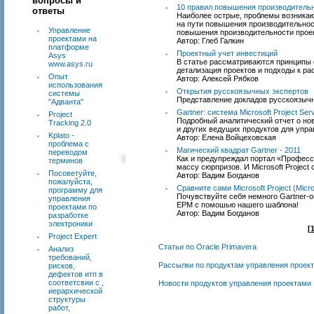
вопросы и
10 правил повышения производительн
ответы
Наиболее острые, проблемы возника
на пути повышения производительнос
Управление
повышения производительности проек
проектами на
Автор: Глеб Галкин
платформе
Проектный учет инвестиций
Asys
В статье рассматриваются принципы 
www.asys.ru
детализация проектов и подходы к ра
Опыт
Автор: Алексей Рябков
использования
Открытия русскоязычных экспертов
системы
Представление докладов русскоязычн
"Адванта"
Gartner: система Microsoft Project Se
Project
Подробный аналитический отчет о нов
Tracking 2.0
и других ведущих продуктов для упра
Kplato -
Автор: Елена Войцеховская
проблема с
Магический квадрат Gartner - 2011
переводом
Как и предупреждал портал «Професс
терминов
массу сюрпризов. И Microsoft Project 
Посоветуйте,
Автор: Вадим Богданов
пожалуйста,
Сравните сами Microsoft Project (Micr
программу для
Почувствуйте себя немного Gartner-ом
управления
EPM с помошью нашего шаблона!
проектами по
Автор: Вадим Богданов
разработке
электроники
[
Project Expert
Статьи по Oracle Primavera
Анализ
требований,
Рассылки по продуктам управления проек
рисков,
дефектов итп в
соответсвии с ,
Новости продуктов управления проектами
иерархической
структуры
работ,