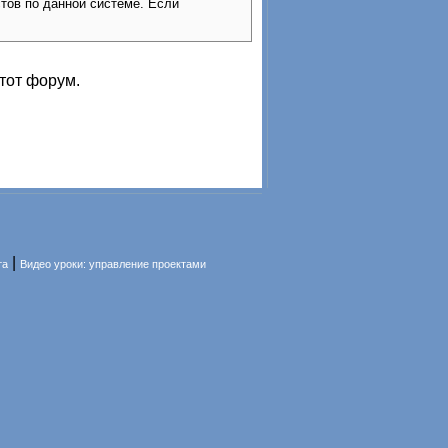
стов по данной системе. Если
тот форум.
|
та
Видео уроки: управление проектами