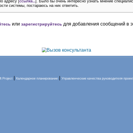
о адресу [
]. Было бы очень интересно узнать мнение специали
ссылка...
ости системы, постараюсь на них ответить.
или
для добавления сообщений в э
йтесь
зарегистрируйтесь
|
|
 Project
Календарное планирование
Управленческие качества руководителя проек