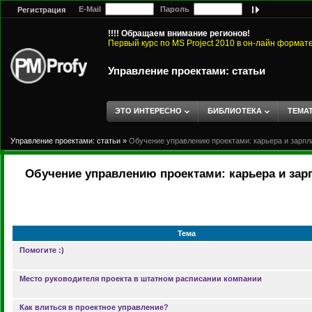
E-Mail
Пароль
Регистрация
!!!! Обращаем внимание регионов!
Первый курс по MS Project 2010 в он-лайн формат
Управление проектами: статьи
ЭТО ИНТЕРЕСНО
БИБЛИОТЕКА
ТЕМА
Управление проектами: статьи
»
Обучение управлению проектами: карьера и зарпл
Обучение управлению проектами: карьера и зар
Тема
Помогите :)
Место руководителя проекта в штатном расписании компании
Как влиться в проектное управление?