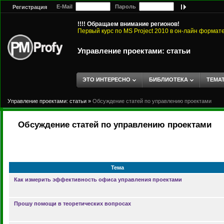
E-Mail
Пароль
Регистрация
!!!! Обращаем внимание регионов!
Первый курс по MS Project 2010 в он-лайн формат
Управление проектами: статьи
ЭТО ИНТЕРЕСНО
БИБЛИОТЕКА
ТЕМА
Управление проектами: статьи
»
Обсуждение статей по управлению проектами
Обсуждение статей по управлению проектами
Тема
Как измерить эффективность офиса управления проектами
Прошу помощи в теоретических вопросах