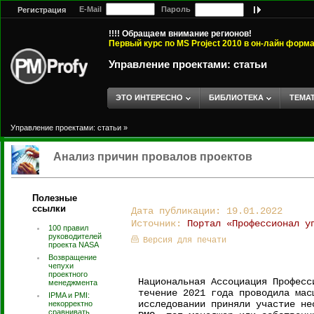
E-Mail
Пароль
Регистрация
!!!! Обращаем внимание регионов!
Первый курс по MS Project 2010 в он-лайн форм
Управление проектами: статьи
ЭТО ИНТЕРЕСНО
БИБЛИОТЕКА
ТЕМА
Управление проектами: статьи
»
Анализ причин провалов проектов
Полезные
ссылки
Дата публикации: 19.01.2022
Источник:
Портал «Профессионал у
100 правил
руководителей
Версия для печати
проекта NASA
Возвращение
чепухи
проектного
Национальная Ассоциация Професс
менеджмента
течение 2021 года проводила мас
IPMA и PMI:
исследовании приняли участие не
некорректно
сравнивать