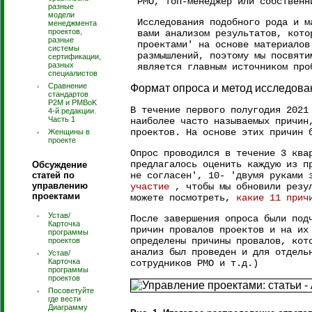
PMO, топ-менеджер или собственн
разные
модели
Исследования подобного рода и м
менеджмента
проектов,
вами анализом результатов, кото
разные
проектами' на основе материалов
системы
размышлений, поэтому мы посвяти
сертификации,
разных
является главным источником про
специалистов
Сравнение
Формат опроса и метод исследова
стандартов
P2M и PMBoK
В течение первого полугодия 2021
4-й редакции.
Часть 1
наиболее часто называемых причин
проектов. На основе этих причин 
Женщины в
проекте
Опрос проводился в течение 3 ква
предлагалось оценить каждую из п
Обсуждение
статей по
не согласен', 10- 'двумя руками 
управлению
участие
, чтобы мы обновили резу
проектами
можете посмотреть,
какие 11 прич
Устав/
После завершения опроса были под
Карточка
причин провалов проектов и на их
программы
определены причины провалов, кот
проектов
анализ был проведен и для отдель
Устав/
Карточка
сотрудников PMO и т.д.)
программы
проектов
Посоветуйте
где вести
Диаграмму