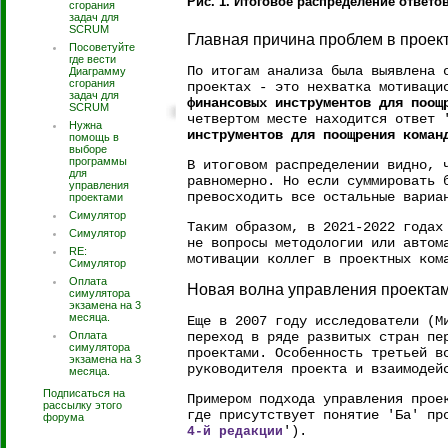
Рис. 1. Итоговое распределение ответо
сгорания
задач для
SCRUM
Главная причина проблем в проек
Посоветуйте
где вести
По итогам анализа была выявлена 
Диаграмму
сгорания
проектах - это нехватка мотиваци
задач для
финансовых инструментов для поощ
SCRUM
четвертом месте находится ответ 
Нужна
инструментов для поощрения коман
помощь в
выборе
программы
В итоговом распределении видно, 
для
равномерно. Но если суммировать 
управления
превосходить все остальные вариа
проектами
Симулятор
Таким образом, в 2021-2022 годах
Симулятор
не вопросы методологии или автом
RE:
мотивации коллег в проектных ком
Симулятор
Оплата
Новая волна управления проекта
симулятора
экзамена на 3
месяца.
Еще в 2007 году исследователи (М
Оплата
переход в ряде развитых стран пе
симулятора
проектами. Особенность третьей в
экзамена на 3
руководителя проекта и взаимодей
месяца.
Подписаться на
Примером подхода управления прое
рассылку этого
где присутствует понятие 'Ба' пр
форума
').
4-й редакции