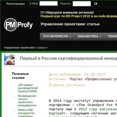
E-Mail
Пароль
Регистрация
!!!! Обращаем внимание регионов!
Первый курс по MS Project 2010 в он-лайн форм
Управление проектами: статьи
ЭТО ИНТЕРЕСНО
БИБЛИОТЕКА
ТЕМА
Управление проектами: статьи
»
Первый в России сертифицированный менед
Полезные
Дата публикации: 25.06.2014
ссылки
Источник:
Портал «Профессионал у
100 правил
Версия для печати
руководителей
проекта NASA
Возвращение
чепухи
В 2013 году институт управления 
проектного
портфелями – «The Standard For 
менеджмента
порталу еще
в 2012 году рассказы
IPMA и PMI:
Картрайт
, следующим логичным шаг
некорректно
сравнивать