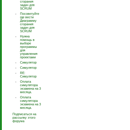
сгорания
задач для
SCRUM
Посоветуйте
где вести
Диаграмму
сгорания
задач для
SCRUM
Нужна
помощь в
выборе
программы
для
управления
проектами
Симулятор
Симулятор
RE:
Симулятор
Оплата
симулятора
экзамена на 3
месяца.
Оплата
симулятора
экзамена на 3
месяца.
Подписаться на
рассылку этого
форума