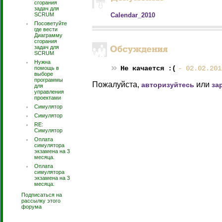
сгорания
задач для
SCRUM
Calendar_2010
Посоветуйте
где вести
Диаграмму
сгорания
задач для
SCRUM
Нужна
Не качается :(
- 02.02.201
помощь в
выборе
программы
Пожалуйста,
или
авторизуйтесь
за
для
управления
проектами
Симулятор
Симулятор
RE:
Симулятор
Оплата
симулятора
экзамена на 3
месяца.
Оплата
симулятора
экзамена на 3
месяца.
Подписаться на
рассылку этого
форума