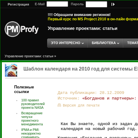
E-Mail
Пароль
Регистрация
!!!! Обращаем внимание регионов!
Первый курс по MS Project 2010 в он-лайн форм
Управление проектами: статьи
ЭТО ИНТЕРЕСНО
БИБЛИОТЕКА
ТЕМА
Управление проектами: статьи
»
Шаблон календаря на 2010 год для системы EP
Полезные
ссылки
Дата публикации: 28.12.2009
Источник:
«Богданов и партнеры»:
100 правил
руководителей
Версия для печати
проекта NASA
Возвращение
чепухи
проектного
Как Вы знаете, одной из задач д
менеджмента
календаря на новый рабочий год.
IPMA и PMI:
некорректно
сравнивать