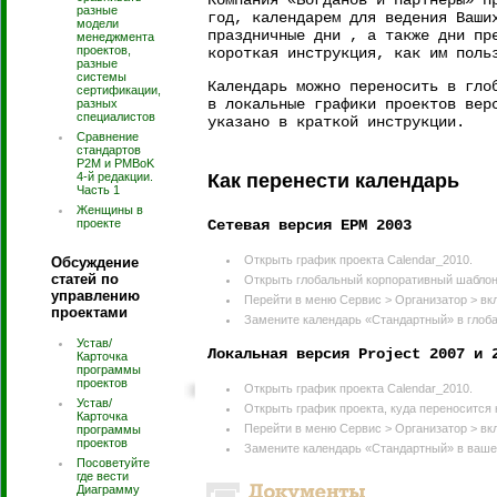
Компания «Богданов и партнеры» п
разные
год, календарем для ведения Ваши
модели
праздничные дни , а также дни пр
менеджмента
проектов,
короткая инструкция, как им поль
разные
системы
Календарь можно переносить в гло
сертификации,
в локальные графики проектов вер
разных
специалистов
указано в краткой инструкции.
Сравнение
стандартов
P2M и PMBoK
4-й редакции.
Как перенести календарь
Часть 1
Женщины в
проекте
Сетевая версия EPM 2003
Открыть график проекта Calendar_2010.
Обсуждение
статей по
Открыть глобальный корпоративный шаблон
управлению
Перейти в меню Сервис > Организатор > вк
проектами
Замените календарь «Стандартный» в глоба
Устав/
Локальная версия Project 2007 и 
Карточка
программы
проектов
Открыть график проекта Calendar_2010.
Устав/
Открыть график проекта, куда переносится 
Карточка
Перейти в меню Сервис > Организатор > вк
программы
проектов
Замените календарь «Стандартный» в вашем
Посоветуйте
где вести
Диаграмму