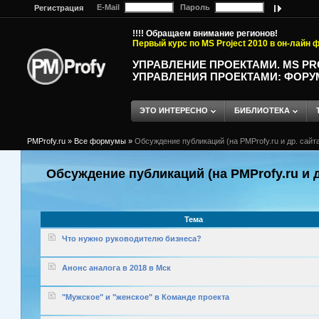
E-Mail
Пароль
Регистрация
!!!! Обращаем внимание регионов!
Первый курс по MS Project 2010 в он-лайн
УПРАВЛЕНИЕ ПРОЕКТАМИ. MS P
УПРАВЛЕНИЯ ПРОЕКТАМИ: ФОРУ
ЭТО ИНТЕРЕСНО
БИБЛИОТЕКА
PMProfy.ru
»
Все формумы
»
Обсуждение публикаций (на PMProfy.ru и др. сайтах
Обсуждение публикаций (на PMProfy.ru и др
Тема
Что нужно руководителю бизнеса?
Анонс аналога в 2018 в Мск
"Мужское" и "женское" в Команде проекта