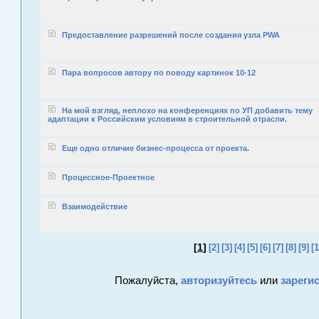
Предоставление разрешений после создания узла PWA
Пара вопросов автору по поводу картинок 10-12
На мой взгляд, неплохо на конференциях по УП добавить тему
адаптации к Российским условиям в строительной отрасли.
Еще одно отличие бизнес-процесса от проекта.
Процессное-Проектное
Взаимодействие
[
1
]
[2]
[3]
[4]
[5]
[6]
[7]
[8]
[9]
[1
Пожалуйста,
авторизуйтесь
или
зареги