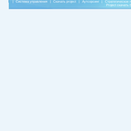
|
Система управления
|
Скачать project
|
Аутсорсинг
|
Стратегическое 
Project скачать 