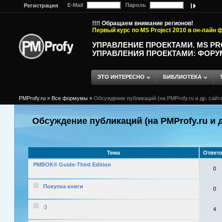
E-Mail
Пароль
Регистрация
!!!! Обращаем внимание регионов!
Первый курс по MS Project 2010 в он-лайн
УПРАВЛЕНИЕ ПРОЕКТАМИ. MS P
УПРАВЛЕНИЯ ПРОЕКТАМИ: ФОРУ
ЭТО ИНТЕРЕСНО
БИБЛИОТЕКА
PMProfy.ru
»
Все формумы
»
Обсуждение публикаций (на PMProfy.ru и др. сайтах
Обсуждение публикаций (на PMProfy.ru и др
Тема
Ответ
PMBOK® Guide-Third Edition
0
Покупка книги
0
:)
4