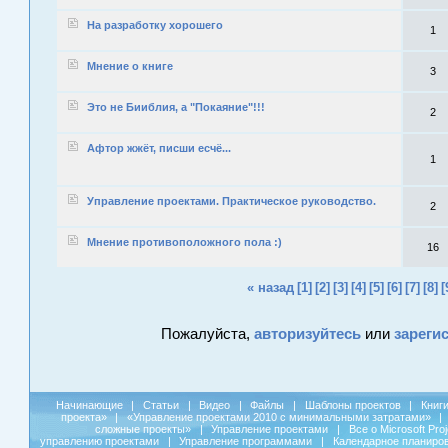
На разработку хорошего
1
Мнение о книге
3
Это не Бииблия, а "Покаяние"!!!
2
Афтор жжёт, писши есчё...
1
Управление проектами. Практическое руководство.
2
Мнение противоположного пола :)
16
« назад
[1]
[2]
[3]
[4]
[5]
[6]
[7]
[8]
[
Пожалуйста,
авторизуйтесь
или
зареги
Начинающие
|
Статьи
|
Видео
|
Файлы
|
Шаблоны проектов
|
Книг
проекта»
|
«Управление проектами 2010 с минимальными затратами»
|
сложные проекты»
|
Управление проектами
|
Все о Microsoft Pro
управлению проектами
|
Управление программами
|
Календарное планиро