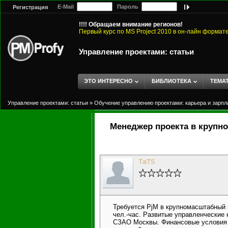
E-Mail
Пароль
Регистрация
!!!! Обращаем внимание регионов!
Первый курс по MS Project 2010 в он-лайн формат
Управление проектами: статьи
ЭТО ИНТЕРЕСНО
БИБЛИОТЕКА
ТЕМА
Управление проектами: статьи
»
Обучение управлению проектами: карьера и зарпл
Менеджер проекта в крупн
TaTS
Требуется PjM в крупномасштабный 
чел.-час. Развитые управленческие 
СЗАО Москвы. Финансовые условия 