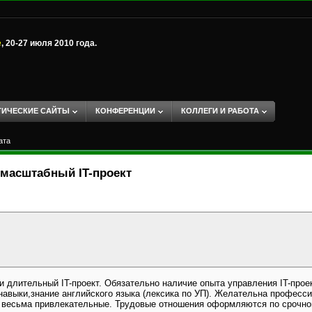
е
, 20-27 июля 2010 года.
ТИЧЕСКИЕ САЙТЫ
КОНФЕРЕНЦИИ
КОЛЛЕГИ И РАБОТА
ата
омасштабный IT-проект
и длительный IT-проект. Обязательно наличие опыта управления IT-про
навыки,знание английского языка (лексика по УП). Желательна професс
весьма привлекательные. Трудовые отношения оформляются по срочном