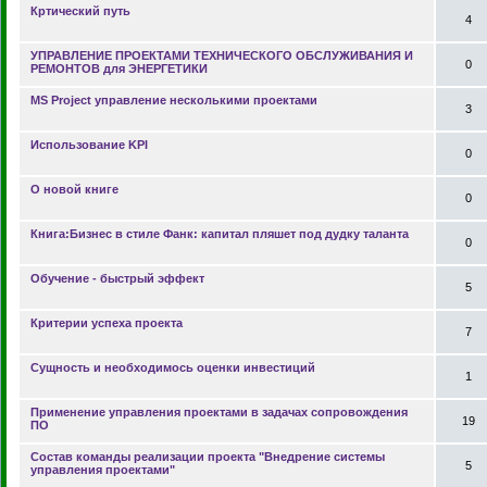
Кртический путь
4
УПРАВЛЕНИЕ ПРОЕКТАМИ ТЕХНИЧЕСКОГО ОБСЛУЖИВАНИЯ И
0
РЕМОНТОВ для ЭНЕРГЕТИКИ
MS Project управление несколькими проектами
3
Использование KPI
0
О новой книге
0
Книга:Бизнес в стиле Фанк: капитал пляшет под дудку таланта
0
Обучение - быстрый эффект
5
Критерии успеха проекта
7
Сущность и необходимось оценки инвестиций
1
Применение управления проектами в задачах сопровождения
19
ПО
Состав команды реализации проекта "Внедрение системы
5
управления проектами"