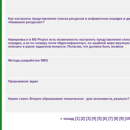
Как настроить представление списка ресурсов в алфавитном порядке в ди
«Название ресурсов»?
Наверняка и в MS Project есть возможность настроить представление спи
порядке, а не по номеру поля «Идентификатор», по крайней мере вручную 
описано в ранее заданном вопросе. Полагаю, что должна быть возмож
Методы разработки WBS
Прерывание задач
Нужен совет. Второе образование техническое - для экономиста, реально?
« назад
[1]
[2]
[3]
[4]
[5]
[6]
[7]
[8]
[9]
[10