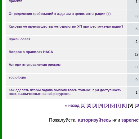
проекта
3
Определение требований к задачам в целях интеграции (+)
0
Каковы же преимущества методологии УП при реструктуризации?
8
Нужен совет
2
Вопрос о правилах НАСА
12
Алгоритм управления риском
0
socjologia
0
Как сделать чтобы задача выполнялась только! при доступности
1
всех, назначенных на неё ресурсов.
[
9
]
« назад
[1]
[2]
[3]
[4]
[5]
[6]
[7]
[8]
[1
Пожалуйста,
авторизуйтесь
или
зарегис