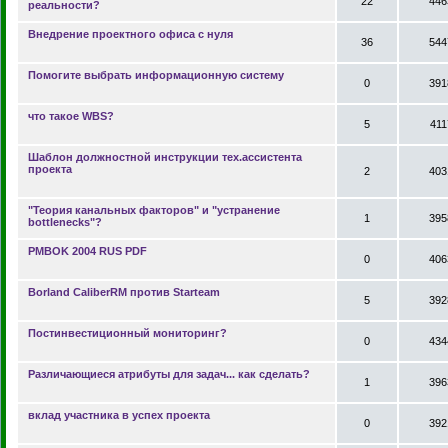
22
446
реальности?
Внедрение проектного офиса с нуля
36
544
Помогите выбрать информационную систему
0
391
что такое WBS?
5
411
Шаблон должностной инструкции тех.ассистента
проекта
2
403
"Теория канальных факторов" и "устранение
1
395
bottlenecks"?
PMBOK 2004 RUS PDF
0
406
Borland CaliberRM против Starteam
5
392
Постинвестиционный мониторинг?
0
434
Различающиеся атрибуты для задач... как сделать?
1
396
вклад участника в успех проекта
0
392