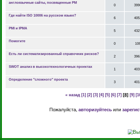
англоязычные сайты, посвященные PM
0
399
Где найти ISO 10006 на русском языке?
6
405
PMI и IPMA
5
432
Помогите
0
10
Есть ли систематизированный справочник рисков?
2
396
SWOT анализ в высокотехнологичных проектах
1
403
Определение "сложного" проекта
3
401
[
8
]
« назад
[1]
[2]
[3]
[4]
[5]
[6]
[7]
[9]
[1
Пожалуйста,
авторизуйтесь
или
зарегис