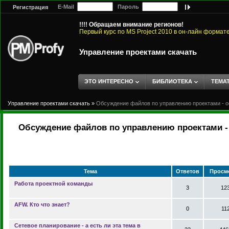
E-Mail
Пароль
Регистрация
!!!! Обращаем внимание регионов!
Первый курс по MS Project 2010 в он-лайн формат
Управление проектами скачать
ЭТО ИНТЕРЕСНО
БИБЛИОТЕКА
ТЕМА
Управление проектами скачать
»
Обсуждение файлов по управлению проектами - о
Обсуждение файлов по управлению проектами - 
Тема
Ответов
Просм
Работа проектной команды
3
12
AFW. Кто что знает?
0
11
Сетевое планирование - а есть ли эта тема в