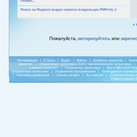
гложет...
Поиск на Яндексе выдал секреты владельцев PMProfy :)
« 
Пожалуйста,
авторизуйтесь
или
зареги
Начинающие
|
Статьи
|
Видео
|
Файлы
|
Шаблоны проектов
|
Книг
проекта»
|
«Управление проектами 2010 с минимальными затратами»
|
сложные проекты»
|
Управление проектами
|
Все о Microsoft Pro
управлению проектами
|
Управление программами
|
Календарное планиро
|
Система управления
|
Скачать project
|
Аутсорсинг
|
Стратегическое 
Project скачать 