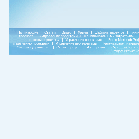
Начинающие
|
Статьи
|
Видео
|
Файлы
|
Шаблоны проектов
|
Книг
проекта»
|
«Управление проектами 2010 с минимальными затратами»
|
сложные проекты»
|
Управление проектами
|
Все о Microsoft Pro
управлению проектами
|
Управление программами
|
Календарное планиро
|
Система управления
|
Скачать project
|
Аутсорсинг
|
Стратегическое 
Project скачать 