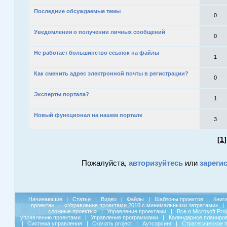
Последние обсуждаемые темы
0
Уведомления о получении личных сообщений
0
Не работает большинство ссылок на файлы
1
Как сменить адрес электронной почты в регистрации?
0
Эксперты портала?
1
Новый функционал на нашем портале
3
[
1
]
Пожалуйста,
авторизуйтесь
или
зареги
Начинающие
|
Статьи
|
Видео
|
Файлы
|
Шаблоны проектов
|
Книг
проекта»
|
«Управление проектами 2010 с минимальными затратами»
|
сложные проекты»
|
Управление проектами
|
Все о Microsoft Pro
управлению проектами
|
Управление программами
|
Календарное планиро
|
Система управления
|
Скачать project
|
Аутсорсинг
|
Стратегическое 