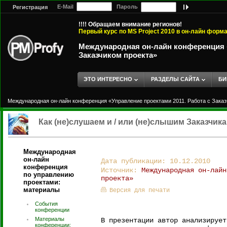
E-Mail
Пароль
Регистрация
!!!! Обращаем внимание регионов!
Первый курс по MS Project 2010 в он-лайн форм
Международная он-лайн конференция «
Заказчиком проекта»
ЭТО ИНТЕРЕСНО
РАЗДЕЛЫ САЙТА
БИ
Международная он-лайн конференция «Управление проектами 2011. Работа с Заказ
Как (не)слушаем и / или (не)слышим Заказчик
Международная
он-лайн
Дата публикации: 10.12.2010
конференция
Источник:
Международная он-лайн
по управлению
проекта»
проектами:
материалы
Версия для печати
События
конференции
Материалы
В презентации автор анализирует
конференции: