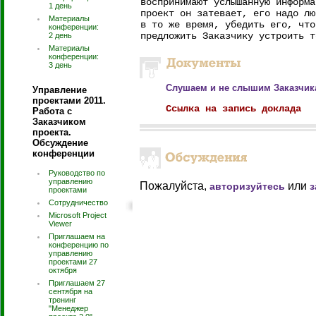
воспринимают услышанную информа
1 день
проект он затевает, его надо лю
Материалы
в то же время, убедить его, что
конференции:
предложить Заказчику устроить т
2 день
Материалы
конференции:
3 день
Слушаем и не слышим Заказчика
Управление
проектами 2011.
Ссылка на запись доклада
Работа с
Заказчиком
проекта.
Обсуждение
конференции
Руководство по
управлению
Пожалуйста,
или
авторизуйтесь
з
проектами
Сотрудничество
Microsoft Project
Viewer
Приглашаем на
конференцию по
управлению
проектами 27
октября
Приглашаем 27
сентября на
тренинг
"Менеджер