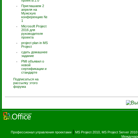
проекта 2.0"
Приглашаем 2
апреля на
Мужскую
конференцию №
1
Microsoft Project
2016 для
руководителя
проекта
project plan in MS
Project
сдать домашнее
задание
PMI объявил о
новой
сертификации и
стандарте
Подписаться на
рассылку этого
форума
|
Профессионал управления проектами
MS Project 2010, MS Project Server 2010
Междунаро