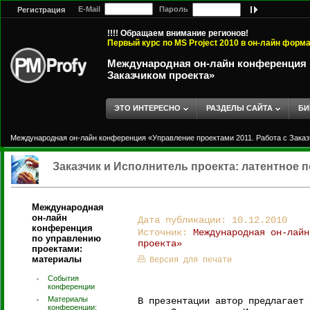
E-Mail
Пароль
Регистрация
!!!! Обращаем внимание регионов!
Первый курс по MS Project 2010 в он-лайн форм
Международная он-лайн конференция «
Заказчиком проекта»
ЭТО ИНТЕРЕСНО
РАЗДЕЛЫ САЙТА
БИ
Международная он-лайн конференция «Управление проектами 2011. Работа с Заказ
Заказчик и Исполнитель проекта: латентное по
Международная
он-лайн
Дата публикации: 10.12.2010
конференция
Источник:
Международная он-лайн
по управлению
проекта»
проектами:
материалы
Версия для печати
События
конференции
Материалы
В презентации автор предлагает 
конференции: