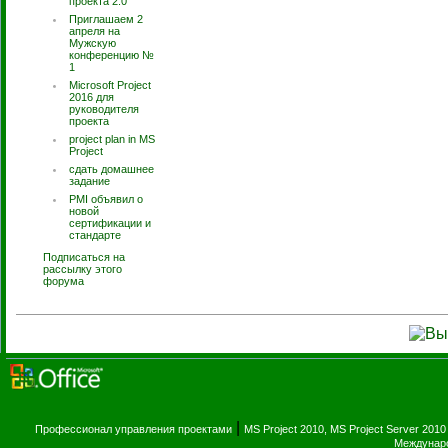
проекта 2.0"
Приглашаем 2
апреля на
Мужскую
конференцию №
1
Microsoft Project
2016 для
руководителя
проекта
project plan in MS
Project
сдать домашнее
задание
PMI объявил о
новой
сертификации и
стандарте
Подписаться на
рассылку этого
форума
|
Профессионал управления проектами
MS Project 2010, MS Project Server 2010
Междунаро