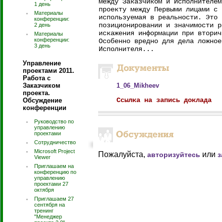
между Заказчиком и Исполнителем
1 день
проекту между Первыми лицами с 
Материалы
используемая в реальности. Это 
конференции:
позиционировании и значимости р
2 день
искажения информации при вторич
Материалы
конференции:
Особенно вредно для дела ложное
3 день
Исполнителя...
Управление
проектами 2011.
Работа с
Заказчиком
1_06_Mikheev
проекта.
Ссылка на запись доклада
Обсуждение
конференции
Руководство по
управлению
проектами
Сотрудничество
Microsoft Project
Пожалуйста,
или
авторизуйтесь
з
Viewer
Приглашаем на
конференцию по
управлению
проектами 27
октября
Приглашаем 27
сентября на
тренинг
"Менеджер