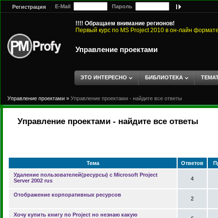
E-Mail
Пароль
Регистрация
!!!! Обращаем внимание регионов!
Первый курс по MS Project 2010 в он-лайн формат
Управление проектами
ЭТО ИНТЕРЕСНО
БИБЛИОТЕКА
ТЕМА
Управление проектами
»
Управление проектами - найдите все ответы
Управление проектами - найдите все ответы
Тема
Ответов
П
Удаление пользователей(ресурсы) с Microsoft Project
4
Server 2002 rus
Отображение корпоративных ресурсов
2
Хочу купить книгу по Project но незнаю какую