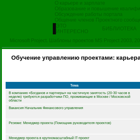
Обсуждение публикаций (на PMProfy.r
О карьере и зарплате
Образование и повышение квалиф
Обсуждение работы портала
Общение членов Проектного сообщ
ЭТО
БИБЛИОТЕКА
ИНТЕРЕСНО
Microsoft Project. Шаблоны проектов MS Project 2003, 2
Обучение управлению проектами: карьера
Тема
В компанию «Богданов и партнеры» на частичную занятость (20-30 часов в
неделю) требуются разработчики ПО, проживающие в Москве / Московской
области
Вакансия Начальник Финансового управления
Резюме: Менеджер проекта (Помощник руководителя проектов)