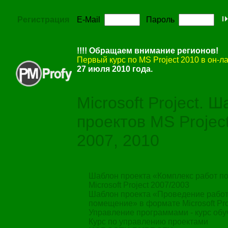
Регистрация
E-Mail
Пароль
!!!! Обращаем внимание регионов!
Первый курс по MS Project 2010 в он-
27 июля 2010 года.
Microsoft Project. 
проектов MS Projec
2007, 2010
Шаблон проекта «Комплекс работ п
Microsoft Project 2007/2003
Шаблон проекта «Проведение работ
помещение» в формате Microsoft Pr
Управление программами - курс об
Курс по управлению проектами