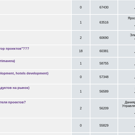
0
67430
Ярос
1
63516
Эл
2
60690
ор проектов"???
18
60381
rimavera)
1
58755
velopment, hotels development)
0
57348
дуктов на рынок)
1
56589
теля проектов?
Дания
Управля
2
56209
0
55829