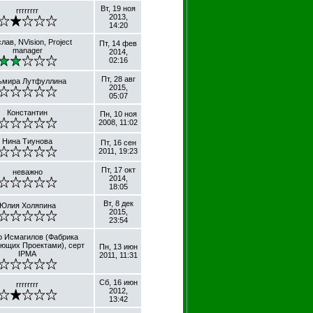
Вт, 19 ноя
rrrrrrrr
2013,
14:20
лав, NVision, Project
Пт, 14 фев
manager
2014,
02:16
Пт, 28 авг
ьмира Лутфуллина
2015,
05:07
Константин
Пн, 10 ноя
2008, 11:02
Нина Тиунова
Пт, 16 сен
2011, 19:23
Пт, 17 окт
неважно
2014,
18:05
Вт, 8 дек
Юлия Холяпина
2015,
23:54
р Исмагилов (Фабрика
ющих Проектами), серт
Пн, 13 июн
IPMA
2011, 11:31
Сб, 16 июн
rrrrrrrr
2012,
13:42