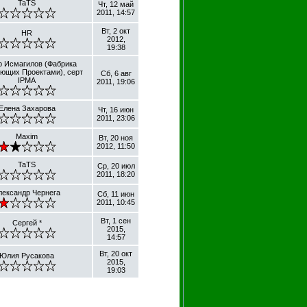
TaTS
Чт, 12 май
2011, 14:57
Вт, 2 окт
HR
2012,
19:38
р Исмагилов (Фабрика
ющих Проектами), серт
Сб, 6 авг
IPMA
2011, 19:06
Елена Захарова
Чт, 16 июн
2011, 23:06
Maxim
Вт, 20 ноя
2012, 11:50
TaTS
Ср, 20 июл
2011, 18:20
лександр Чернега
Сб, 11 июн
2011, 10:45
Вт, 1 сен
Сергей *
2015,
14:57
Вт, 20 окт
Юлия Русакова
2015,
19:03