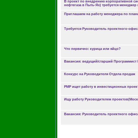
В проект по внедрению корпоративной си
нефтегаза в Пыть-Ях) требуется менеджер
Приглашаем на работу менеджера по плани
Требуется Руководитель проектного-офис
Что первично: курица или яйцо?
Вакансия: ведущий/старший Программист N
Конкурс на Руководителя Отдела продаж
PMP ищет работу в инвестиционных проек
Ищу работу Руководителем проектов(Моск
Вакансия: Руководитель проектного офиса