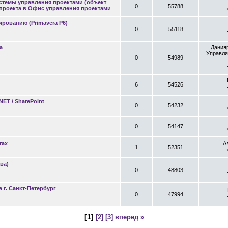
стемы управления проектами (объект
0
55788
 проекта в Офис управления проектами
рованию (Primavera P6)
0
55118
а
Дания
Управля
0
54989
6
54526
ET / SharePoint
0
54232
0
54147
тах
А
1
52351
ва)
0
48803
 г. Санкт-Петербург
0
47994
[
1
]
[2]
[3]
вперед »