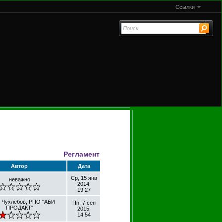
Ссылки
Регламент
Автор
Дата
Ср, 15 янв
неважно
2014,
19:27
 Чухлебов, РПО "АБИ
Пн, 7 сен
ПРОДАКТ"
2015,
14:54