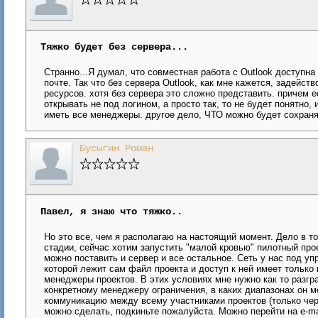
Тяжко будет без сервера...
Странно...Я думал, что совместная работа с Outlook доступна 
почте. Так что без сервера Outlook, как мне кажется, задейст
ресурсов. хотя без сервера это сложно представить. причем е
открывать не под логином, а просто так, то не будет понятно
иметь все менеджеры. другое дело, ЧТО можно будет сохранят
Бусыгин Роман
Павел, я знаю что тяжко..
Но это все, чем я располагаю на настоящий момент. Дело в т
стадии, сейчас хотим запустить "малой кровью" пилотный прое
можно поставить и сервер и все остальное. Сеть у нас под упр
которой лежит сам файл проекта и доступ к ней имеет только
менеджеры проектов. В этих условиях мне нужно как то разгра
конкретному менеджеру ограничения, в каких диапазонах он мо
коммуникацию между всему участниками проектов (только через
можно сделать, подкиньте пожалуйста. Можно перейти на e-mai