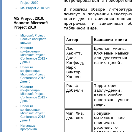
потренироваться в приобретени
Project 2010
MS Project 2010 SP1
В прошлом обзоре литерату
помогут в получении некоторы
MS Project 2010:
книги для оттачивания многих
Новости Microsoft
программы, и заканчивая о
Project 2010
табличном виде.
Microsoft Project
Россия собирает
Автор
Название книги
шишки
Новости
Лес
Цельная жизнь.
конференции
Хьюитт,
Ключевые навыки
Microsoft Project
Джек
для достижения
Conference 2012 -
День 4
Кэнфилд,
ваших целей.
Марк
Новости
конференции
Виктор
Microsoft Project
Хансен
Conference 2012 -
День 3
Рольф
Территория
Новости
Добелли
заблуждений.
конференции
Microsoft Project
Какие ошибки
Conference 2012 -
совершают умные
День 2
люди.
Новости
конференции
Чип Хиз,
Ловушки
Microsoft Project
Conference 2012 -
Дэн Хиз
мышления. Как
День 1
принимать
Началась
решения, о
программа