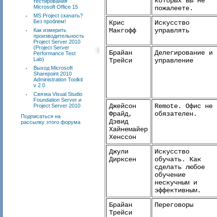
которых вы не
тестирования
Microsoft Office 15
пожалеете.
MS Project скачать?
Без проблем!
Крис
Искусство
Макгофф
управлять
Как измерить
производительность
Project Server 2010
(Project Server
Брайан
Делегирование и
Performance Test
Lab)
Трейси
управление
Выход Microsoft
Sharepoint 2010
Administration Toolkit
v 2.0
Связка Visual Studio
Foundation Server и
Джейсон
Remote. Офис не
Project Server 2010
Фрайд,
обязателен.
Подписаться на
Дэвид
рассылку этого форума
Хайнемайер
Хенссон
Джули
Искусство
Дирксен
обучать. Как
сделать любое
обучение
нескучным и
эффективным.
Брайан
Переговоры
Трейси