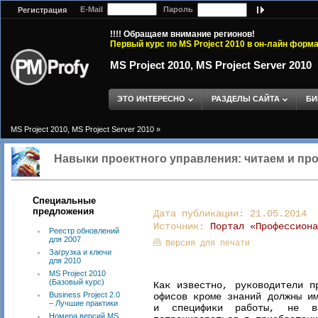
E-Mail
Пароль
Регистрация
!!!! Обращаем внимание регионов!
Первый курс по MS Project 2010 в он-лайн форм
MS Project 2010, MS Project Server 2010
ЭТО ИНТЕРЕСНО
РАЗДЕЛЫ САЙТА
БИ
MS Project 2010, MS Project Server 2010
»
Навыки проектного управления: читаем и пр
Специальные
предложения
Дата публикации: 21.05.2014
Источник:
Портал «Профессиона
Реестр обновлений
для 2007
Версия для печати
Загрузка и ключи
для 2010
MS Project 2010
(Базовый курс)
Как известно, руководители п
Business Project 2.0
офисов кроме знаний должны и
– Лучшие практики
и специфики работы, не в
Номера версий MS