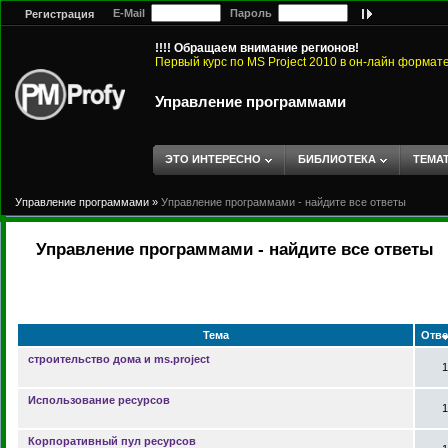
E-Mail
Пароль
Регистрация
!!!! Обращаем внимание регионов!
Первый курс по MS Project 2010 в он-лайн формат
Управление программами
ЭТО ИНТЕРЕСНО
БИБЛИОТЕКА
ТЕМА
Управление программами
»
Управление программами - найдите все ответы
Управление программами - найдите все ответы
Тема
Отв
строительство дома и ms.project
1
Использование ресурсов
1
Корпоративный пул ресурсов