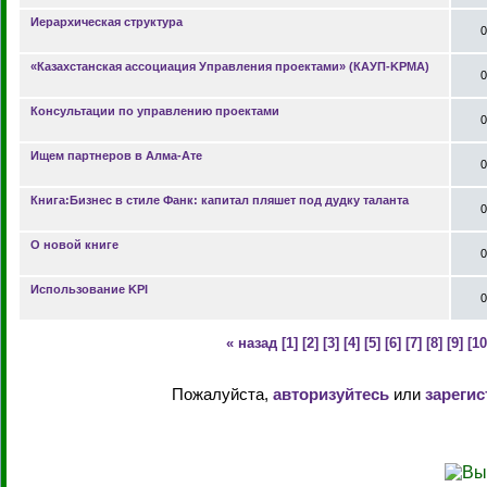
Иерархическая структура
0
«Казахстанская ассоциация Управления проектами» (КАУП-KPMA)
0
Консультации по управлению проектами
0
Ищем партнеров в Алма-Ате
0
Книга:Бизнес в стиле Фанк: капитал пляшет под дудку таланта
0
О новой книге
0
Использование KPI
0
« назад
[1]
[2]
[3]
[4]
[5]
[6]
[7]
[8]
[9]
[10
Пожалуйста,
авторизуйтесь
или
зарегис