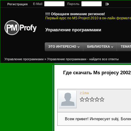
E-Mail
Пароль
Регистрация
!!!! Обращаем внимание регионов!
Первый курс по MS Project 2010 в он-лайн формат
Управление программами
ЭТО ИНТЕРЕСНО
БИБЛИОТЕКА
ТЕМА
Управление программами
»
Управление программами - найдите все ответы
Где скачать Ms projecy 200
zima
Всем привет! Интересует subj. Боле