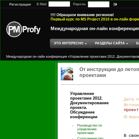
E-Mail
Пароль
Регистрация
!!!! Обращаем внимание регионов!
Первый курс по MS Project 2010 в он-лайн фор
Международная он-лайн конференция 
ЭТО ИНТЕРЕСНО
РАЗДЕЛЫ САЙТА
Б
Международная он-лайн конференция «Управление проектами 2012. Документиров
От инструкции до лето
проектами
Управление
проектами 2012.
Дата п
Документирование
Источ
проекта.
проект
Обсуждение
конференции
Верс
Руководство по
управлению
проектами
В свое
Сотрудничество