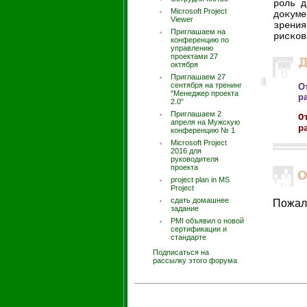
роль д
Microsoft Project
докуме
Viewer
зрения
Приглашаем на
рисков
конференцию по
управлению
проектами 27
октября
Приглашаем 27
сентября на тренинг
О
"Менеджер проекта
р
2.0"
Приглашаем 2
О
апреля на Мужскую
р
конференцию № 1
Microsoft Project
2016 для
руководителя
проекта
project plan in MS
Project
сдать домашнее
Пожал
задание
PMI объявил о новой
сертификации и
стандарте
Подписаться на
рассылку этого форума