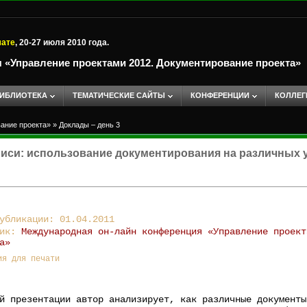
мате
, 20-27 июля 2010 года.
«Управление проектами 2012. Документирование проекта»
ИБЛИОТЕКА
ТЕМАТИЧЕСКИЕ САЙТЫ
КОНФЕРЕНЦИИ
КОЛЛЕГ
ание проекта»
»
Доклады – день 3
писи: использование документирования на различных 
убликации: 01.04.2011
ник:
Международная он-лайн конференция «Управление проект
а»
ия для печати
й презентации автор анализирует, как различные документы