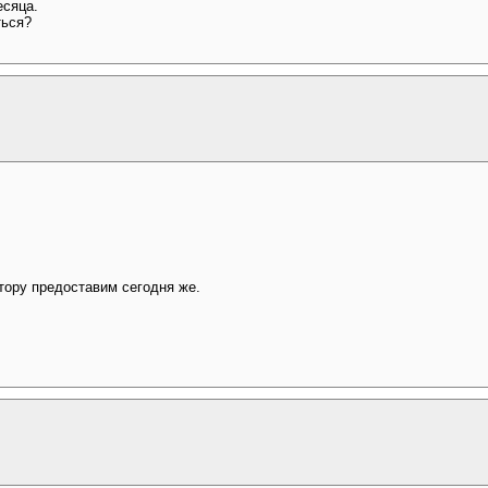
есяца.
ться?
тору предоставим сегодня же.