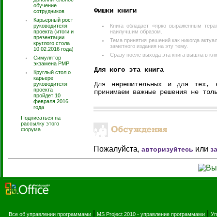
обучение
Фишки книги
сотрудников
Карьерный рост
руководителя
Книга обладает «ярко выраженным тера
проекта (итоги и
наилучшим образом.
презентации
Тема принятия решений как никогда акту
круглого стола
заметного издания на эту тему.
10.02.2016 года)
Сразу после выхода эта книга вышла в клю
Симулятор
экзамена PMP
Для кого эта книга
Круглый стол о
карьере
Для нерешительных и для тех, 
руководителя
проекта
принимаем важные решения не тол
пройдет 10
февраля 2016
года
Подписаться на
рассылку этого
форума
Пожалуйста,
или
авторизуйтесь
з
|
|
Все об управлении программами
MS Project 2010 - управление программами
Уп