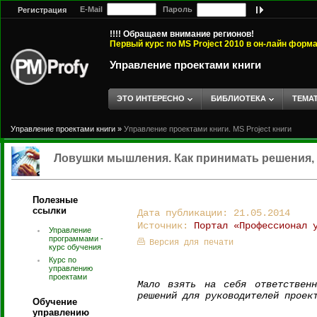
E-Mail
Пароль
Регистрация
!!!! Обращаем внимание регионов!
Первый курс по MS Project 2010 в он-лайн форм
Управление проектами книги
ЭТО ИНТЕРЕСНО
БИБЛИОТЕКА
ТЕМА
Управление проектами книги
»
Управление проектами книги. MS Project книги
Ловушки мышления. Как принимать решения, 
Полезные
ссылки
Дата публикации: 21.05.2014
Источник:
Портал «Профессионал 
Управление
программами -
Версия для печати
курс обучения
Курс по
управлению
проектами
Мало взять на себя ответственн
решений для руководителей проек
Обучение
управлению