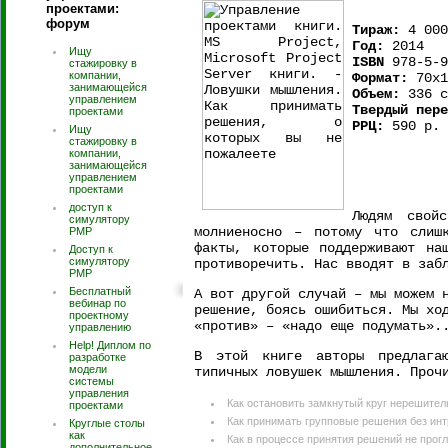
проектами:
форум
Тираж:
4 000
Год:
2014
Ищу
ISBN
978-5-9
стажировку в
компании,
Формат:
70х1
занимающейся
Объем:
336 с
управлением
Твердый пере
проектами
РРЦ:
590 р.
Ищу
стажировку в
компании,
занимающейся
управлением
проектами
доступ к
Людям свой
симулятору
молниеносно – потому что слиш
PMP
факты, которые поддерживают на
Доступ к
симулятору
противоречить. Нас вводят в заб
РМР
Бесплатный
А вот другой случай – мы можем 
вебинар по
решение, боясь ошибиться. Мы хо
проектному
«против» – «надо еще подумать».
управлению
Help! Диплом по
В этой книге авторы предлага
разработке
модели
типичных ловушек мышления. Проч
системы
управления
Как остановить замкнутый круг нерешител
проектами
Как принимать групповые решения без инт
Круглые столы
как
Как в процессе принятия решений не прог
дополнительное