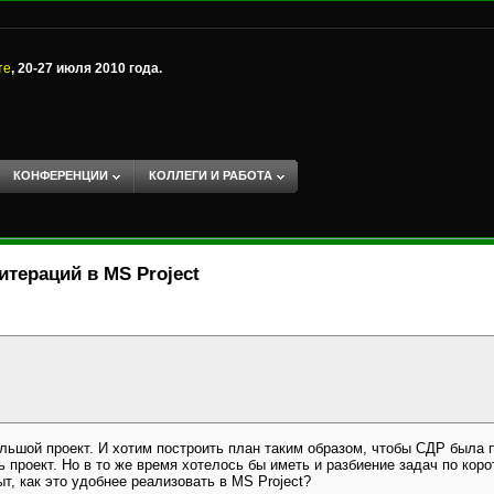
те
, 20-27 июля 2010 года.
КОНФЕРЕНЦИИ
КОЛЛЕГИ И РАБОТА
итераций в MS Project
льшой проект. И хотим построить план таким образом, чтобы СДР была п
ь проект. Но в то же время хотелось бы иметь и разбиение задач по кор
ыт, как это удобнее реализовать в MS Project?