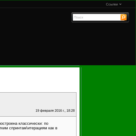
Ссылки
19 февраля 2016 г., 18:28
остроена классически: по
отким спринтам\итерациям как в