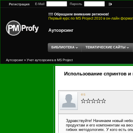
E-Mail
Пароль
Регистрация
!!!! Обращаем внимание регионов!
Первый курс по MS Project 2010 в он-лайн форма
Аутсорсинг
БИБЛИОТЕКА
ТЕМАТИЧЕСКИЕ САЙТЫ
Аутсорсинг
»
Учет аутсорсинга в MS Project
Использование спринтов и 
es
Здравствуйте! Начинаем новый небо
продуктам и его компонентам на вес
гибких методологиях. У кого есть оп