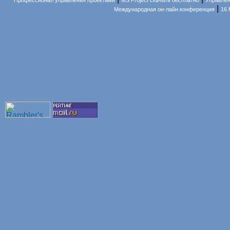
Профессионал управления проектами
MS Project скачать бесплатно
Управлен
|
Международная он-лайн конференция
16