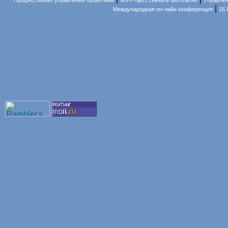
Профессионал управления проектами
MS Project скачать бесплатно
Управлен
|
Международная он-лайн конференция
16