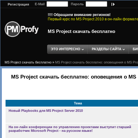
E-Mail
Пароль
Регистрация
!!!! Обращаем внимание регионов!
Первый курс по MS Project 2010 в он-лайн формат
MS Project скачать бесплатно
ЭТО ИНТЕРЕСНО
РАЗДЕЛЫ САЙТА
БИ
MS Project скачать бесплатно
»
MS Project скачать бесплатно: оповещения о MS Pro
MS Project скачать бесплатно: оповещения о MS 
Тема
Новый Playbooks для MS Project Server 2010
На он-лайн конференции по управлению проектами выступит старший
разработчик Microsoft Project - на русском языке!