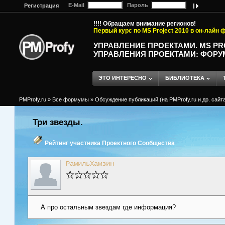
E-Mail
Пароль
Регистрация
!!!! Обращаем внимание регионов!
Первый курс по MS Project 2010 в он-лайн
УПРАВЛЕНИЕ ПРОЕКТАМИ. MS P
УПРАВЛЕНИЯ ПРОЕКТАМИ: ФОРУ
ЭТО ИНТЕРЕСНО
БИБЛИОТЕКА
PMProfy.ru
»
Все формумы
»
Обсуждение публикаций (на PMProfy.ru и др. сайтах
Три звезды.
Рейтинг участника Проектного Сообщества
РамильХамзин
А про остальным звездам где информация?