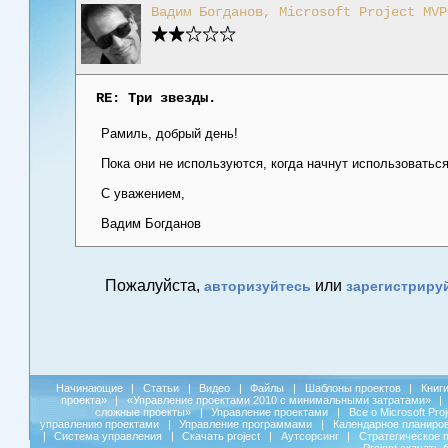
Вадим Богданов, Microsoft Project MVP
RE: Три звезды.
Рамиль, добрый день!
Пока они не используются, когда начнут использоватьс
С уважением,
Вадим Богданов
Пожалуйста,
или
авторизуйтесь
зарегистриру
Начинающие
|
Статьи
|
Видео
|
Файлы
|
Шаблоны проектов
|
Книг
проекта»
|
«Управление проектами 2010 с минимальными затратами»
|
сложные проекты»
|
Управление проектами
|
Все о Microsoft Pro
управлению проектами
|
Управление программами
|
Календарное планиро
|
Система управления
|
Скачать project
|
Аутсорсинг
|
Стратегическое 