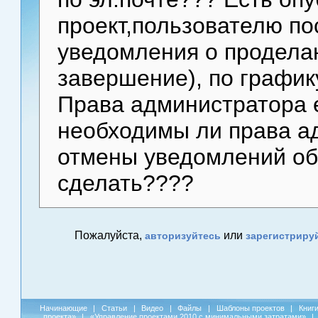
проект,пользователю п
уведомления о продела
завершение), по график
Права администратора 
необходимы ли права а
отмены уведомлений об 
сделать????
Пожалуйста,
или
авторизуйтесь
зарегистриру
Начинающие
|
Статьи
|
Видео
|
Файлы
|
Шаблоны проектов
|
Книг
проекта»
|
«Управление проектами 2010 с минимальными затратами»
|