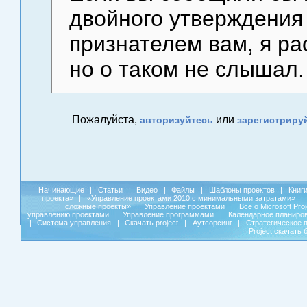
двойного утверждения
признателем вам, я ра
но о таком не слышал.
Пожалуйста,
или
авторизуйтесь
зарегистриру
Начинающие
|
Статьи
|
Видео
|
Файлы
|
Шаблоны проектов
|
Книг
проекта»
|
«Управление проектами 2010 с минимальными затратами»
|
сложные проекты»
|
Управление проектами
|
Все о Microsoft Pro
управлению проектами
|
Управление программами
|
Календарное планиро
|
Система управления
|
Скачать project
|
Аутсорсинг
|
Стратегическое 
Project скачать 