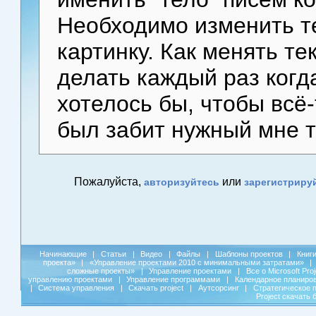
Необходимо изменить те
картинку. Как менять те
делать каждый раз когд
хотелось бы, чтобы всё
был забит нужный мне т
Пожалуйста,
или
авторизуйтесь
зарегистриру
Начинающие
|
Статьи
|
Видео
|
Файлы
|
Шаблоны проектов
|
Книг
проекта»
|
«Управление проектами 2010 с минимальными затратами»
|
сложные проекты»
|
Управление проектами
|
Все о Microsoft Pro
управлению проектами
|
Управление программами
|
Календарное планиро
|
Система управления
|
Скачать project
|
Аутсорсинг
|
Стратегическое 
Project скачать 